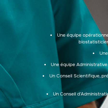
Une équipe opérationne
biostatistici
Une
Une équipe Administrative,
Un Conseil Scientifique, p
Un Conseil d’Administratio