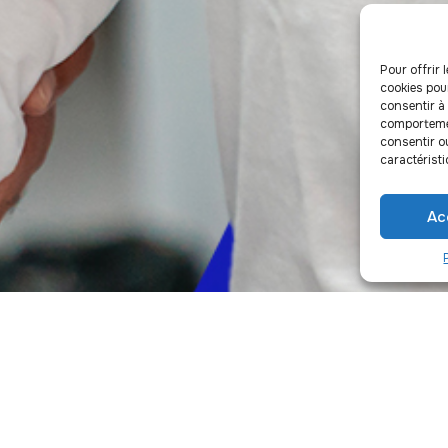
Pour offrir 
cookies pou
consentir à
comportemen
consentir o
caractéristi
Ac
Ensemble, soutenons l’espoi