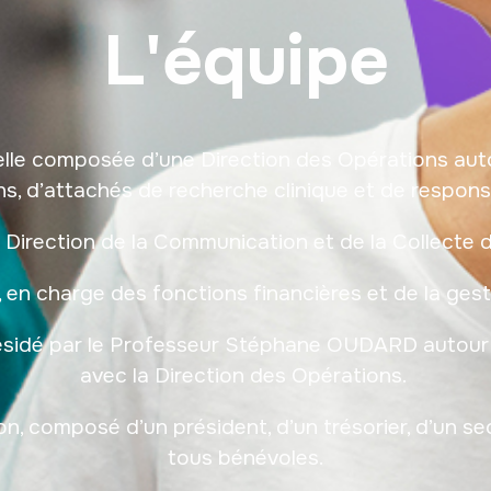
L'équipe
lle composée d’une Direction des Opérations auto
ens, d’attachés de recherche clinique et de respons
 Direction de la Communication et de la Collecte 
 en charge des fonctions financières et de la ges
résidé par le Professeur Stéphane OUDARD autour 
avec la Direction des Opérations.
n, composé d’un président, d’un trésorier, d’un se
tous bénévoles.