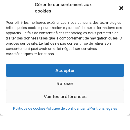
Gérer le consentement aux
cookies
J’ai lu et j’accepte la
politique de confidentialité
Pour offrir les meilleures expériences, nous utilisons des technologies
Envoyer
telles que les cookies pour stocker et/ou accéder aux informations des
appareils. Le fait de consentir à ces technologies nous permettra de
traiter des données telles que le comportement de navigation ou les ID
uniques sur ce site. Le fait de ne pas consentir ou de retirer son
consentement peut avoir un effet négatif sur certaines
caractéristiques et fonctions.
Téléphone
01 56 09 54 25
Accepter
Courriel
contact@association-artic.org
Refuser
Adresse
Voir les préférences
Association Artic
Politique de cookies
Politique de confidentialité
Mentions légales
11 boulevard Brune
75014 Paris