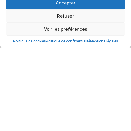
Accepter
Envoyer
Refuser
Voir les préférences
Téléphone
Politique de cookies
Politique de confidentialité
Mentions légales
01 56 09 54 25
Courriel
contact@association-artic.org
Adresse
Association Artic
11 boulevard Brune
75014 Paris