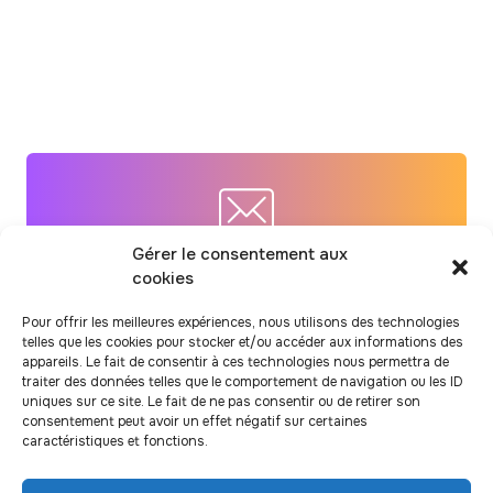
l’accompagnement « Prendre soin » de
la maison reSource Mavila
Gérer le consentement aux
Inscription à la newsletter
cookies
Pour suivre notre actualité et nos
Pour offrir les meilleures expériences, nous utilisons des technologies
telles que les cookies pour stocker et/ou accéder aux informations des
dernières recherches
appareils. Le fait de consentir à ces technologies nous permettra de
traiter des données telles que le comportement de navigation ou les ID
uniques sur ce site. Le fait de ne pas consentir ou de retirer son
consentement peut avoir un effet négatif sur certaines
caractéristiques et fonctions.
J’ai lu et j’accepte la
politique de confidentialité