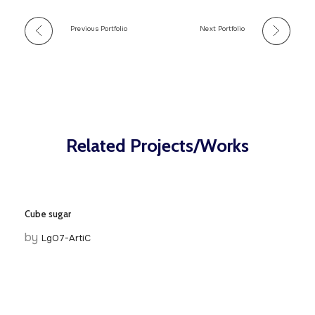
Previous Portfolio
Next Portfolio
Related Projects/Works
Cube sugar
by
LgO7-ArtiC