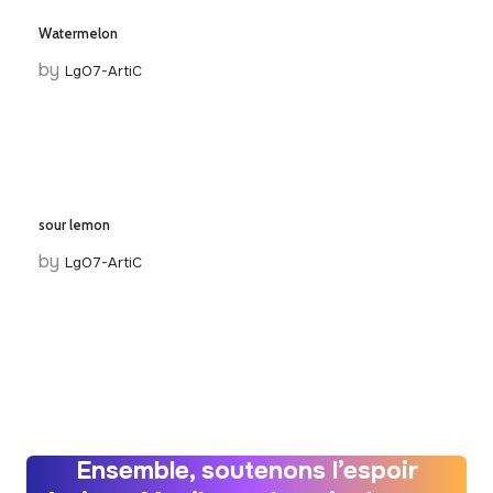
Watermelon
by
LgO7-ArtiC
sour lemon
by
LgO7-ArtiC
Ensemble, soutenons l’espoir