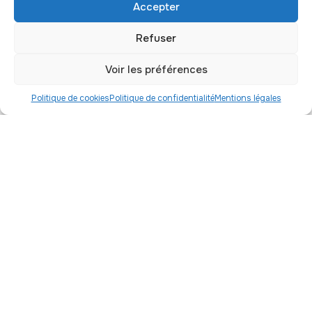
Accepter
Envoyer
Refuser
Voir les préférences
Téléphone
Politique de cookies
Politique de confidentialité
Mentions légales
01 56 09 54 25
Courriel
contact@association-artic.org
Adresse
Association Artic
11 boulevard Brune
75014 Paris