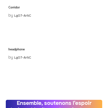
Corridor
by
LgO7-ArtiC
headphone
by
LgO7-ArtiC
Ensemble, soutenons l’espoir