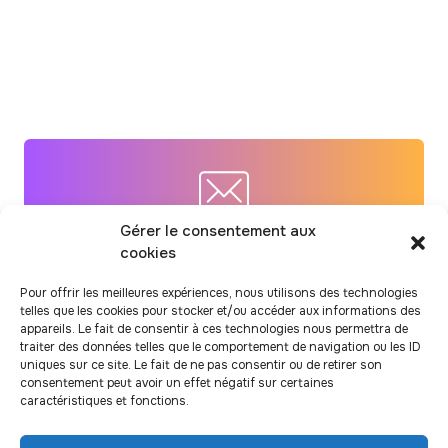
l’accompagnement « Prendre soin » de
la maison reSource Mavila
Gérer le consentement aux
Inscription à la newsletter
cookies
Pour suivre notre actualité et nos
Pour offrir les meilleures expériences, nous utilisons des technologies
telles que les cookies pour stocker et/ou accéder aux informations des
dernières recherches
appareils. Le fait de consentir à ces technologies nous permettra de
traiter des données telles que le comportement de navigation ou les ID
uniques sur ce site. Le fait de ne pas consentir ou de retirer son
consentement peut avoir un effet négatif sur certaines
caractéristiques et fonctions.
J’ai lu et j’accepte la
politique de confidentialité