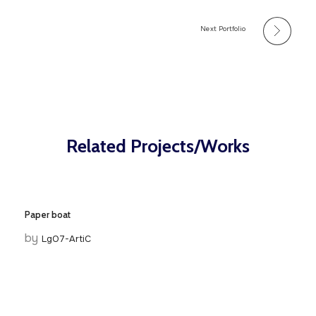
Next Portfolio
Related Projects/Works
Paper boat
by
LgO7-ArtiC